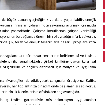
e de büyük zaman geçirdiğimiz ve daha yaşanılabilir, enerjik
 kurumsal firmalar, çalışan motivasyonunu artırmak için mutlu
ımlar yapmaktadır. Çalışma koşullarının çalışan verimliliği
asyonunun bu bağlamda önemli bir rol oynadığını fark ediyoruz.
nda şık, ferah ve enerjik tasarımlarla başarılı projelere imza
n uygulamaları, ofis duvar renklerinin belirlenmesi ve tesisat
rojelendirilip sunulmaktadır. Şirket kimliğine uygun kurumsal
er oluşturulur ve seçilen alternatif için maliyet ve uygulama
ra ziyaretçileri de etkileyecek çalışmalar üretiyoruz. Kalite,
ileyerek, her toplantınıza bir adım önde başlamanızı sağlıyoruz.
rinizin ilk izlenimlerinin ofisinizden başlayacağıdır.
da iş teslimi garantisiyle ofis dekorasyon uygulamaları