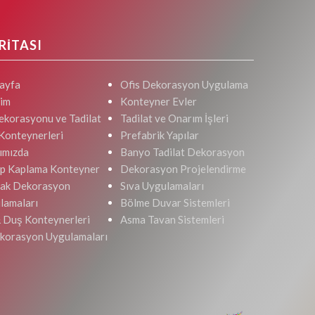
RİTASI
ayfa
Ofis Dekorasyon Uygulama
şim
Konteyner Evler
ekorasyonu ve Tadilat
Tadilat ve Onarım İşleri
 Konteynerleri
Prefabrik Yapılar
ımızda
Banyo Tadilat Dekorasyon
p Kaplama Konteyner
Dekorasyon Projelendirme
ak Dekorasyon
Sıva Uygulamaları
lamaları
Bölme Duvar Sistemleri
 Duş Konteynerleri
Asma Tavan Sistemleri
ekorasyon Uygulamaları