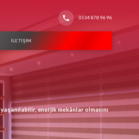
0534 878 96 96
İLETİŞİM
yaşanılabilir, enerjik mekânlar olmasını