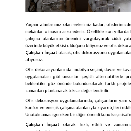
Yaşam alanlarımız olan evlerimiz kadar, ofislerimizd
mekânlar olmasını arzu ederiz. Özellikle son yıllarda
çalışma alanlarının önemini vurgulayarak ciddi yatır
üzerinde büyük etkisi olduğunu biliyoruz ve ofis dekor
Çalışkan İnşaat
olarak, ofis dekorasyonu uygulamaları
atıyoruz.
Ofis dekorasyonlarında, mobilya seçimi, duvar ve tava
uygulamaları gibi unsurlar, çeşitli alternatiflerle p
beklentiler göz önünde bulundurularak, farklı projel
zamanları planlanarak tekrar değerlendirilir.
Ofis dekorasyon uygulamalarında, çalışanların yanı sı
konfor ve enerjik çalışma alanlarıyla ziyaretçileri etk
Unutulmaması gereken bir diğer önemli konu ise, misafirle
Çalışkan İnşaat
olarak, hızlı, etkili ve zamanın