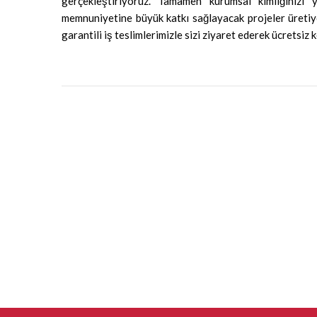
gerçekleştiriyoruz. Tamamen kurumsal kimliğinizi 
memnuniyetine büyük katkı sağlayacak projeler üreti
garantili iş teslimlerimizle sizi ziyaret ederek ücretsiz 