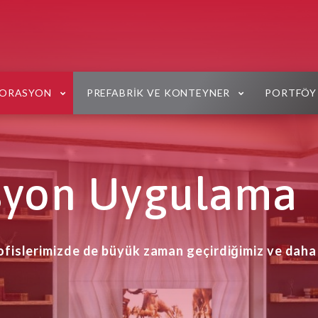
KORASYON
PREFABRIK VE KONTEYNER
PORTFÖY
syon Uygulama
ofislerimizde de büyük zaman geçirdiğimiz ve daha 