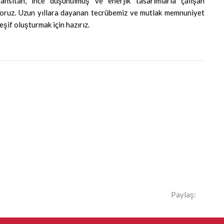
yansıtan, ince düşünülmüş ve enerjik tasarımlarla çalışan
yoruz. Uzun yıllara dayanan tecrübemiz ve mutlak memnuniyet
keşif oluşturmak için hazırız.
Paylaş: