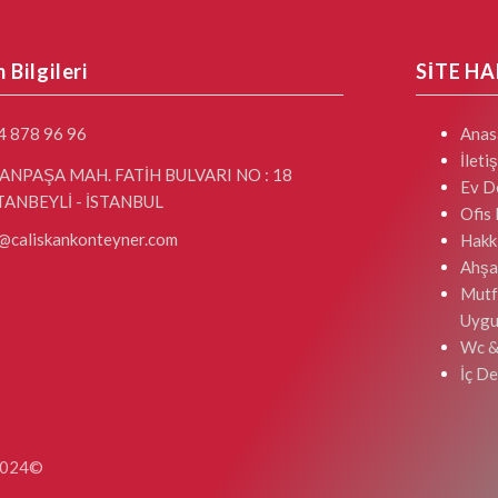
m Bilgileri
SİTE HA
4 878 96 96
Anas
İleti
ANPAŞA MAH. FATİH BULVARI NO : 18
Ev D
TANBEYLİ - İSTANBUL
Ofis
@caliskankonteyner.com
Hakk
Ahşa
Mutf
Uygu
Wc &
İç D
 2024©